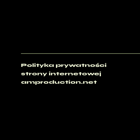
Polityka prywatności
strony internetowej
amproduction.net